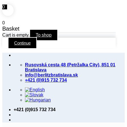
0
0
Basket
Cart is empty.
To shop
Continue
Skip
to
Rusovská cesta 48 (Petržalka City), 851 01
content
Bratislava
info@berlitzbratislava.sk
+421 (0)915 732 734
+421 (0)915 732 734