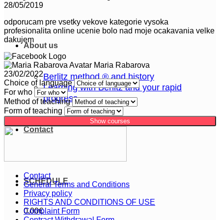
28/05/2019
odporucam pre vsetky vekove kategorie vysoka
profesionalita online ucenie bolo nad moje ocakavania velke
dakujem
About us
Maria Rabarova
23/02/2022
Berlitz method ® and history
Choice of language
Learning with Berlitz and your rapid
For who
progress
Method of teaching
Form of teaching
Show courses
Contact
Contact
SCHEDULE
General Terms and Conditions
Privacy policy
RIGHTS AND CONDITIONS OF USE
0,00
Complaint Form
€
Contract Withdrawal Form