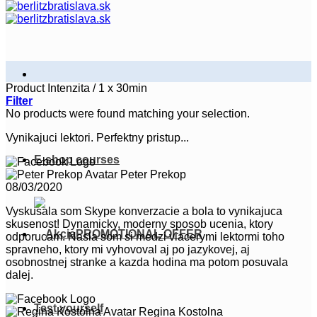
Product Intenzita
/
1 x 30min
Filter
No products were found matching your selection.
Vynikajuci lektori. Perfektny pristup...
E-shop courses
Peter Prekop
08/03/2020
Vyskusala som Skype konverzacie a bola to vynikajuca
skusenost! Dynamicky, moderny sposob ucenia, ktory
PROMOTIONAL OFFER
odporucam. Nasla som si medzi viacerymi lektormi toho
spravneho, ktory mi vyhovoval aj po jazykovej, aj
osobnostnej stranke a kazda hodina ma potom posuvala
dalej.
Test yourself
Regina Kostolna