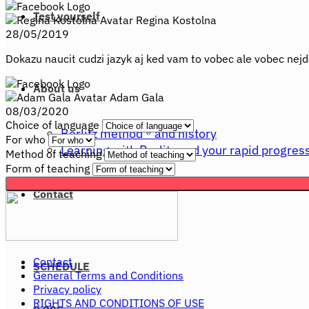
Test yourself
Regina Kostolna
28/05/2019
Dokazu naucit cudzi jazyk aj ked vam to vobec ale vobec nejd
About us
Adam Gala
08/03/2020
Choice of language
Berlitz method ® and history
For who
Learning with Berlitz and your rapid progres
Method of teaching
Form of teaching
Contact
Contact
SCHEDULE
General Terms and Conditions
Privacy policy
RIGHTS AND CONDITIONS OF USE