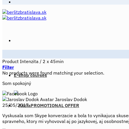
Product Intenzita
/
2 x 45min
Filter
No products were found matching your selection.
E-shop courses
Som spokojný
Jaroslav Dodok
25/05/2017
PROMOTIONAL OFFER
Vyskusala som Skype konverzacie a bola to vynikajuca skuse
spravneho, ktory mi vyhovoval aj po jazykovej, aj osobnostn