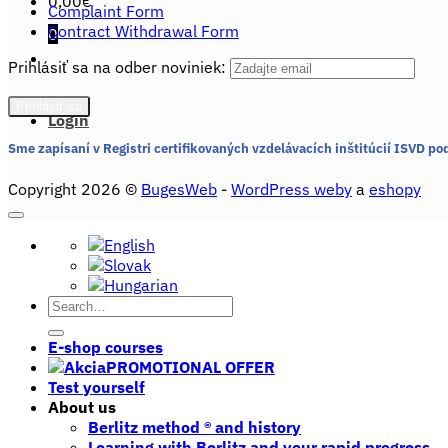
0,00
€
Complaint Form
Contract Withdrawal Form
0
Prihlásiť sa na odber noviniek:
Login
Sme zapísaní v Registri certifikovaných vzdelávacích inštitúcií ISVD po
Copyright 2026 ©
BugesWeb
-
WordPress weby
a
eshopy
Search
for:
E-shop courses
PROMOTIONAL OFFER
Test yourself
About us
Berlitz method ® and history
Learning with Berlitz and your rapid progress