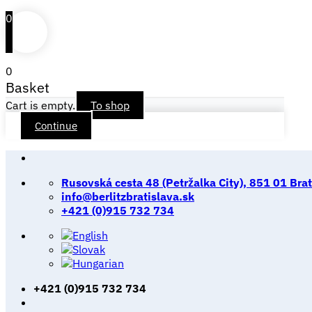
0
0
Basket
Cart is empty.
To shop
Continue
Skip
to
Rusovská cesta 48 (Petržalka City), 851 01 Brat
content
info@berlitzbratislava.sk
+421 (0)915 732 734
+421 (0)915 732 734