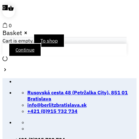
0
0
Basket
Cart is empty.
To shop
Continue
Skip
to
content
Rusovská cesta 48 (Petržalka City), 851 01
Bratislava
info@berlitzbratislava.sk
+421 (0)915 732 734