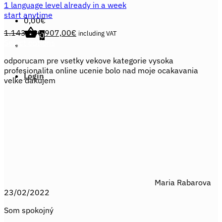
1 language level already in a week
start anytime
0,00
€
Original
Current
1.143,00
€
907,00
€
including VAT
0
price
price
Select options
This
was:
is:
odporucam pre vsetky vekove kategorie vysoka
product
1.143,00€.
907,00€.
profesionalita online ucenie bolo nad moje ocakavania
has
Login
velke dakujem
multiple
variants.
The
options
may
be
chosen
on
the
product
page
Maria Rabarova
23/02/2022
Som spokojný