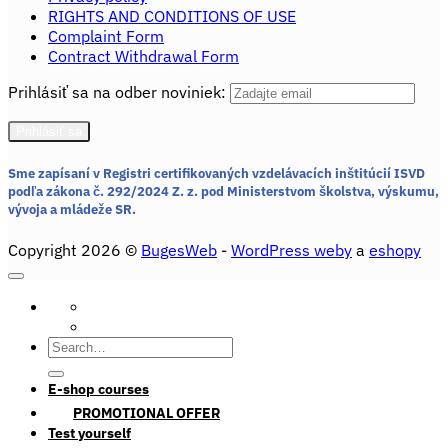
RIGHTS AND CONDITIONS OF USE
Complaint Form
Contract Withdrawal Form
Prihlásiť sa na odber noviniek:
Sme zapísaní v Registri certifikovaných vzdelávacích inštitúcií ISVD
podľa zákona č. 292/2024 Z. z.
pod Ministerstvom školstva, výskumu,
vývoja a mládeže SR.
Copyright 2026 ©
BugesWeb
-
WordPress weby
a
eshopy
Search
for:
E-shop courses
PROMOTIONAL OFFER
Test yourself