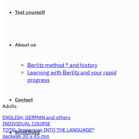
Test yourself
About us
Berlitz method ® and history
Learning with Berlitz and your rapid
progress
Contact
Adults
ENGLISH, GERMAN and others
INDIVIDUAL COURSE
TOTAL Immersion INTO THE LANGUAGE®
SCHEDULE
package 30 x 45 min