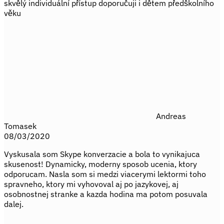
skvělý individuální přístup doporučuji i dětem předškolního
věku
Andreas
Tomasek
08/03/2020
Vyskusala som Skype konverzacie a bola to vynikajuca
skusenost! Dynamicky, moderny sposob ucenia, ktory
odporucam. Nasla som si medzi viacerymi lektormi toho
spravneho, ktory mi vyhovoval aj po jazykovej, aj
osobnostnej stranke a kazda hodina ma potom posuvala
dalej.