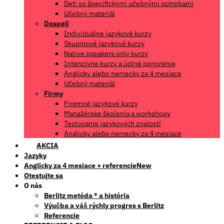
Deti so špecifickými učebnými potrebami
Učebný materiál
Dospelí
Individuálne jazykové kurzy
Skupinové jazykové kurzy
Native speakers only kurzy
Intenzívne kurzy a úplné ponorenie
Anglicky alebo nemecky za 4 mesiace
Učebný materiál
Firmy
Firemné jazykové kurzy
Manažérske školenia a workshopy
Testovanie jazykových znalostí
Anglicky alebo nemecky za 4 mesiace
AKCIA
Jazyky
Anglicky za 4 mesiace + referencie
Otestujte sa
O nás
Berlitz metóda ® a história
Výučba a váš rýchly progres s Berlitz
Referencie