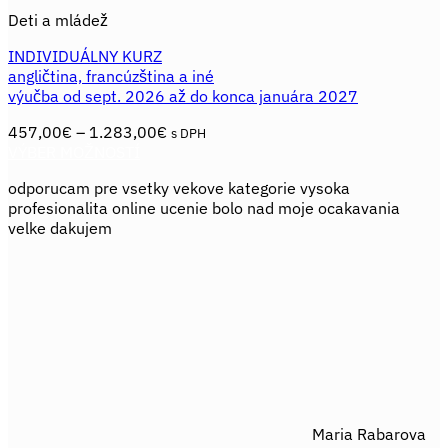
Deti a mládež
INDIVIDUÁLNY KURZ
angličtina, francúzština a iné
výučba od sept. 2026 až do konca januára 2027
Price
457,00
€
–
1.283,00
€
s DPH
range:
VÝBER MOŽNOSTÍ
Tento
457,00€
odporucam pre vsetky vekove kategorie vysoka
produkt
through
profesionalita online ucenie bolo nad moje ocakavania
má
1.283,00€
velke dakujem
viacero
variantov.
Možnosti
si
môžete
vybrať
na
stránke
produktu.
Maria Rabarova