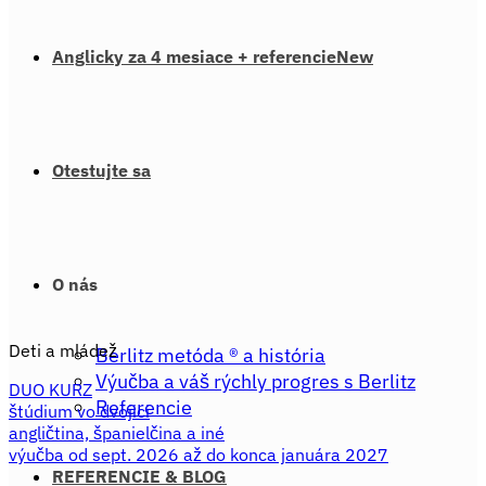
variantov.
Možnosti
si
Anglicky za 4 mesiace + referencie
môžete
vybrať
na
stránke
produktu.
Otestujte sa
O nás
Deti a mládež
Berlitz metóda ® a história
Výučba a váš rýchly progres s Berlitz
DUO KURZ
Referencie
štúdium vo dvojici
angličtina, španielčina a iné
výučba od sept. 2026 až do konca januára 2027
REFERENCIE & BLOG