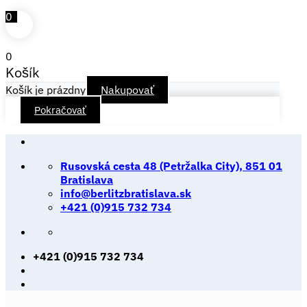
0
0
Košík
Košík je prázdny
Nakupovať
Pokračovať
Skip
to
Rusovská cesta 48 (Petržalka City), 851 01
content
Bratislava
info@berlitzbratislava.sk
+421 (0)915 732 734
+421 (0)915 732 734