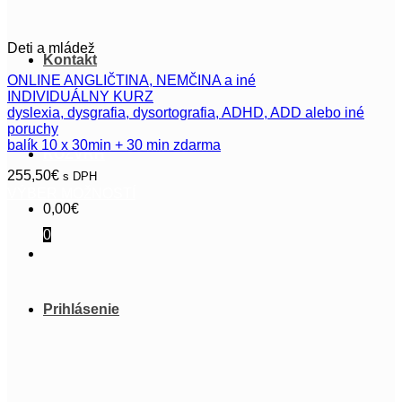
Deti a mládež
Kontakt
ONLINE ANGLIČTINA, NEMČINA a iné
INDIVIDUÁLNY KURZ
dyslexia, dysgrafia, dysortografia, ADHD, ADD alebo iné
poruchy
balík 10 x 30min + 30 min zdarma
ROZVRH
255,50
€
s DPH
VÝBER MOŽNOSTÍ
Tento
0,00
€
produkt
0
má
viacero
variantov.
Možnosti
si
Prihlásenie
môžete
vybrať
na
stránke
produktu.