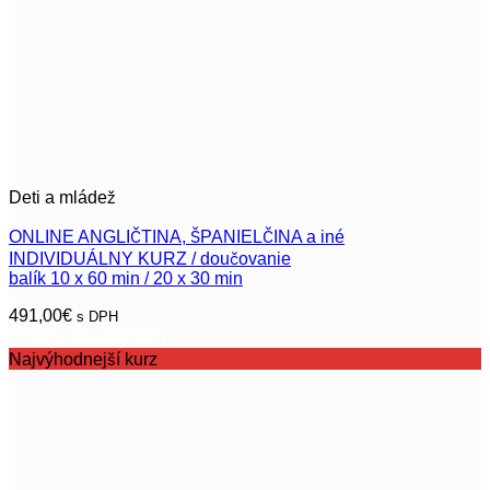
Deti a mládež
ONLINE ANGLIČTINA, ŠPANIELČINA a iné
INDIVIDUÁLNY KURZ / doučovanie
balík 10 x 60 min / 20 x 30 min
491,00
€
s DPH
VÝBER MOŽNOSTÍ
Tento
Najvýhodnejší kurz
produkt
má
viacero
variantov.
Možnosti
si