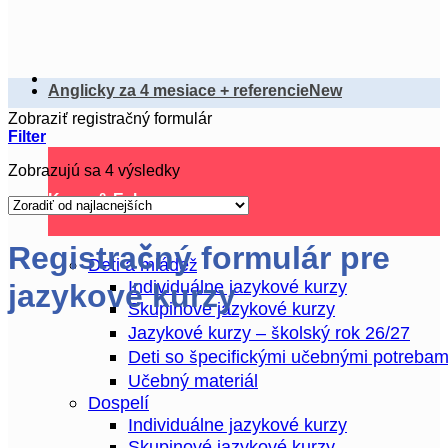
Anglicky za 4 mesiace + referencie
Zobraziť registračný formulár
Filter
Zoradené
Zobrazujú sa 4 výsledky
podľa
Kurzy & Eshop
ceny:
od
najnižšej
Registračný formulár pre
Deti a mládež
po
najvyššiu
Individuálne jazykové kurzy
jazykové kurzy
Skupinové jazykové kurzy
Jazykové kurzy – školský rok 26/27
Deti so špecifickými učebnými potrebam
Učebný materiál
Dospelí
Individuálne jazykové kurzy
Skupinové jazykové kurzy