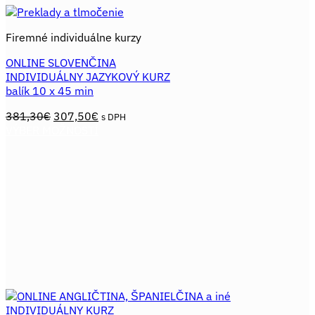
Firemné individuálne kurzy
ONLINE SLOVENČINA
INDIVIDUÁLNY JAZYKOVÝ KURZ
balík 10 x 45 min
Pôvodná
Aktuálna
381,30
€
307,50
€
s DPH
cena
cena
VÝBER MOŽNOSTÍ
Tento
bola:
je:
produkt
381,30€.
307,50€.
má
viacero
variantov.
Možnosti
si
môžete
vybrať
na
stránke
produktu.