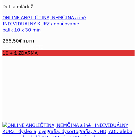
Deti a mládež
ONLINE ANGLIČTINA, NEMČINA a iné
INDIVIDUÁLNY KURZ / doučovanie
balík 10 x 30 min
255,50
€
s DPH
VÝBER MOŽNOSTÍ
Tento
10 + 1 ZDARMA
produkt
má
viacero
variantov.
Možnosti
si
môžete
vybrať
na
stránke
produktu.