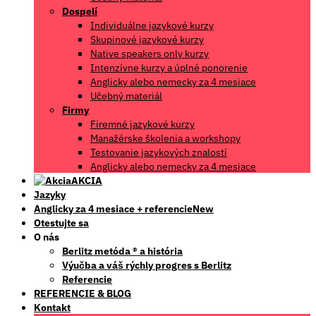
Dospelí
Individuálne jazykové kurzy
Skupinové jazykové kurzy
Native speakers only kurzy
Intenzívne kurzy a úplné ponorenie
Anglicky alebo nemecky za 4 mesiace
Učebný materiál
Firmy
Firemné jazykové kurzy
Manažérske školenia a workshopy
Testovanie jazykových znalostí
Anglicky alebo nemecky za 4 mesiace
AKCIA
Jazyky
Anglicky za 4 mesiace + referencie
Otestujte sa
O nás
Berlitz metóda ® a história
Výučba a váš rýchly progres s Berlitz
Referencie
REFERENCIE & BLOG
Kontakt