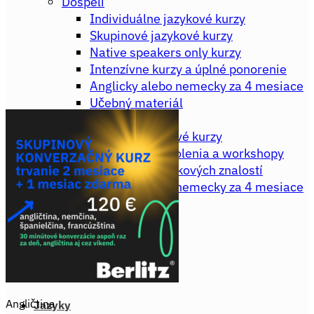
Dospelí
Individuálne jazykové kurzy
Skupinové jazykové kurzy
Native speakers only kurzy
Intenzívne kurzy a úplné ponorenie
Anglicky alebo nemecky za 4 mesiace
Učebný materiál
Firmy
Firemné jazykové kurzy
Manažérske školenia a workshopy
Testovanie jazykových znalostí
Anglicky alebo nemecky za 4 mesiace
AKCIA
Angličtina
Jazyky