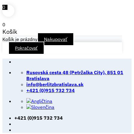
0
0
Košík
Košík je prázdny
Nakupovať
Pokračovať
Skip
to
Rusovská cesta 48 (Petržalka City), 851 01
content
Bratislava
info@berlitzbratislava.sk
+421 (0)915 732 734
+421 (0)915 732 734