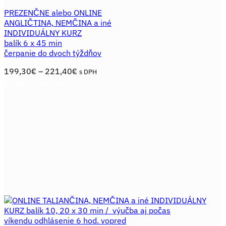
PREZENČNE alebo ONLINE
ANGLIČTINA, NEMČINA a iné
INDIVIDUÁLNY KURZ
balík 6 x 45 min
čerpanie do dvoch týždňov
Price
199,30
€
–
221,40
€
s DPH
range:
VÝBER MOŽNOSTÍ
Tento
199,30€
produkt
through
má
221,40€
viacero
variantov.
Možnosti
si
môžete
vybrať
na
stránke
produktu.