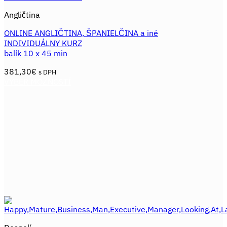
Angličtina
ONLINE ANGLIČTINA, ŠPANIELČINA a iné
INDIVIDUÁLNY KURZ
balík 10 x 45 min
381,30
€
s DPH
VÝBER MOŽNOSTÍ
Tento
produkt
má
viacero
variantov.
Možnosti
si
môžete
vybrať
na
stránke
produktu.