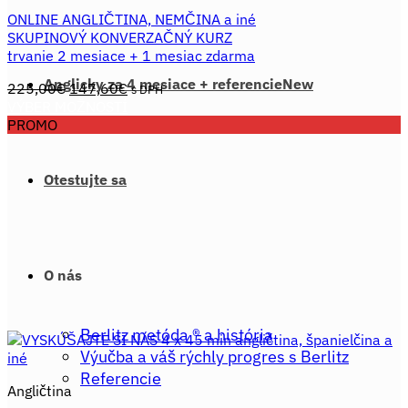
ONLINE ANGLIČTINA, NEMČINA a iné
SKUPINOVÝ KONVERZAČNÝ KURZ
trvanie 2 mesiace + 1 mesiac zdarma
Anglicky za 4 mesiace + referencie
Pôvodná
Aktuálna
225,00
€
147,60
€
s DPH
cena
cena
VÝBER MOŽNOSTÍ
Tento
bola:
je:
PROMO
produkt
225,00€.
147,60€.
má
viacero
Otestujte sa
variantov.
Možnosti
si
môžete
vybrať
O nás
na
stránke
produktu.
Berlitz metóda ® a história
Výučba a váš rýchly progres s Berlitz
Referencie
Angličtina