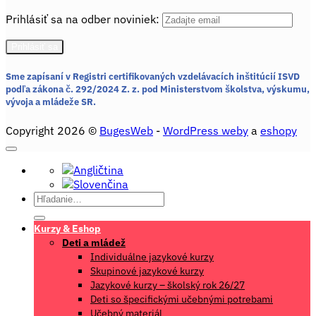
Prihlásiť sa na odber noviniek:
Sme zapísaní v Registri certifikovaných vzdelávacích inštitúcií ISVD
podľa zákona č. 292/2024 Z. z.
pod Ministerstvom školstva, výskumu,
vývoja a mládeže SR.
Copyright 2026 ©
BugesWeb
-
WordPress weby
a
eshopy
Hľadať:
Kurzy & Eshop
Deti a mládež
Individuálne jazykové kurzy
Skupinové jazykové kurzy
Jazykové kurzy – školský rok 26/27
Deti so špecifickými učebnými potrebami
Učebný materiál