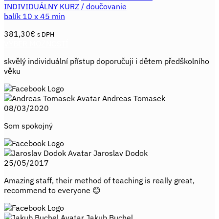
INDIVIDUÁLNY KURZ / doučovanie
balík 10 x 45 min
381,30
€
s DPH
VÝBER MOŽNOSTÍ
Tento
skvělý individuální přístup doporučuji i dětem předškolního
produkt
věku
má
viacero
variantov.
Andreas Tomasek
Možnosti
08/03/2020
si
môžete
Som spokojný
vybrať
na
stránke
Jaroslav Dodok
produktu.
25/05/2017
Amazing staff, their method of teaching is really great,
recommend to everyone 😊
Jakub Buchel