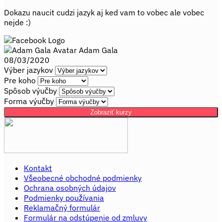
Dokazu naucit cudzi jazyk aj ked vam to vobec ale vobec
nejde :)
Adam Gala
08/03/2020
Výber jazykov
Pre koho
Spôsob výučby
Forma výučby
Zobraziť kurzy
Kontakt
Všeobecné obchodné podmienky
Ochrana osobných údajov
Podmienky používania
Reklamačný formulár
Formulár na odstúpenie od zmluvy