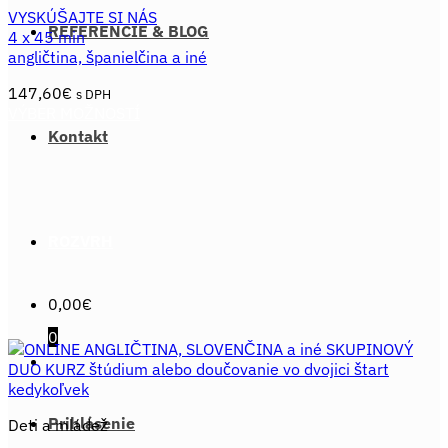
VYSKÚŠAJTE SI NÁS
REFERENCIE & BLOG
4 x 45 min
angličtina, španielčina a iné
147,60
€
s DPH
VÝBER MOŽNOSTÍ
Tento
Kontakt
produkt
má
viacero
variantov.
Možnosti
ROZVRH
si
môžete
vybrať
0,00
€
na
stránke
0
produktu.
Prihlásenie
Deti a mládež