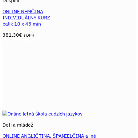
Dospelí
ONLINE NEMČINA
INDIVIDUÁLNY KURZ
balík 10 x 45 min
381,30
€
s DPH
VÝBER MOŽNOSTÍ
Tento
produkt
má
viacero
variantov.
Možnosti
si
môžete
vybrať
na
stránke
produktu.
Deti a mládež
ONLINE ANGLIČTINA, ŠPANIELČINA a iné