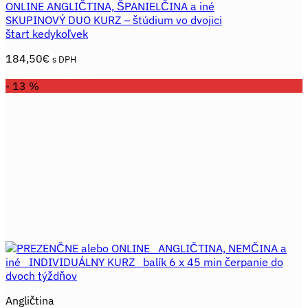
ONLINE ANGLIČTINA, ŠPANIELČINA a iné
SKUPINOVÝ DUO KURZ – štúdium vo dvojici
štart kedykoľvek
184,50
€
s DPH
VÝBER MOŽNOSTÍ
Tento
- 13 %
produkt
má
viacero
variantov.
Možnosti
si
môžete
vybrať
na
stránke
produktu.
Angličtina