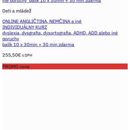
Deti a mládež
ONLINE ANGLIČTINA, NEMČINA a iné
INDIVIDUÁLNY KURZ
dyslexia, dysgrafia, dysortografia, ADHD, ADD alebo iné
poruchy
balík 10 x 30min + 30 min zdarma
255,50
€
s DPH
VÝBER MOŽNOSTÍ
Tento
PROMO cena
produkt
má
viacero
variantov.
Možnosti
si
môžete
vybrať
na
stránke
produktu.