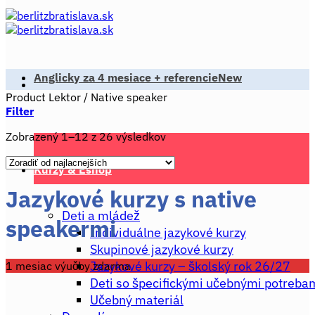
Anglicky za 4 mesiace + referencie
Product Lektor
/
Native speaker
Filter
Zoradené
Zobrazený 1–12 z 26 výsledkov
podľa
ceny:
Kurzy & Eshop
od
Jazykové kurzy s native
najnižšej
po
Deti a mládež
najvyššiu
speakermi
Individuálne jazykové kurzy
Skupinové jazykové kurzy
Jazykové kurzy – školský rok 26/27
1 mesiac výučby zdarma
Deti so špecifickými učebnými potreba
Učebný materiál