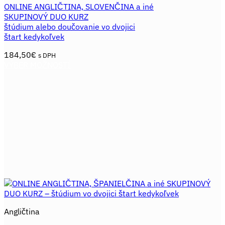
ONLINE ANGLIČTINA, SLOVENČINA a iné
SKUPINOVÝ DUO KURZ
štúdium alebo doučovanie vo dvojici
štart kedykoľvek
184,50
€
s DPH
VÝBER MOŽNOSTÍ
Tento
produkt
má
viacero
variantov.
Možnosti
si
môžete
vybrať
na
stránke
produktu.
Angličtina