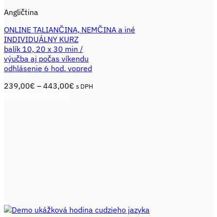
Angličtina
ONLINE TALIANČINA, NEMČINA a iné
INDIVIDUÁLNY KURZ
balík 10, 20 x 30 min /
výučba aj počas víkendu
odhlásenie 6 hod. vopred
Price
239,00
€
–
443,00
€
s DPH
range:
VÝBER MOŽNOSTÍ
Tento
239,00€
produkt
through
má
443,00€
viacero
variantov.
Možnosti
si
môžete
vybrať
na
stránke
produktu.