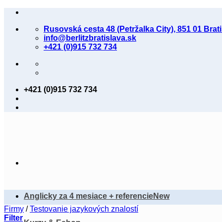
Skip
to
Rusovská cesta 48 (Petržalka City), 851 01 Brat
content
info@berlitzbratislava.sk
+421 (0)915 732 734
+421 (0)915 732 734
Anglicky za 4 mesiace + referencie
Firmy
/
Testovanie jazykových znalostí
Filter