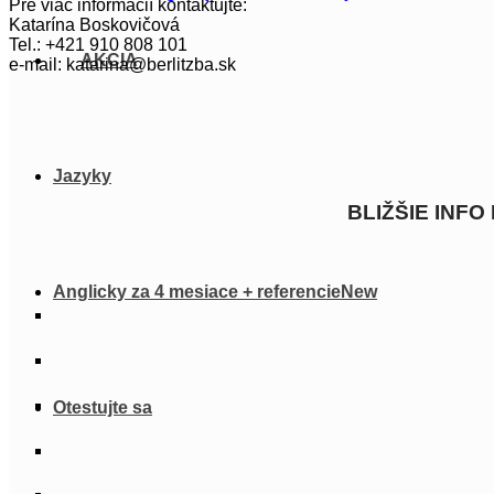
Pre viac informácií kontaktujte:
Katarína Boskovičová
Tel.: +421 910 808 101
AKCIA
e-mail: katarina@berlitzba.sk
Jazyky
BLIŽŠIE INF
Anglicky za 4 mesiace + referencie
Otestujte sa