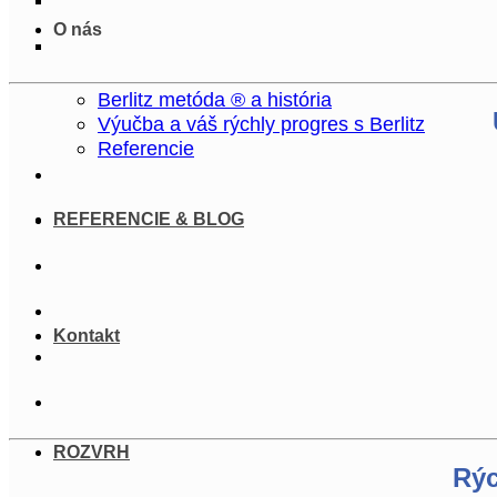
O nás
Berlitz metóda ® a história
Výučba a váš rýchly progres s Berlitz
Referencie
REFERENCIE & BLOG
Kontakt
ROZVRH
Rýc