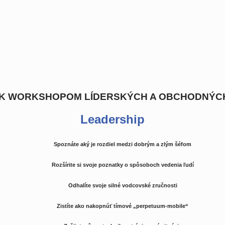
O K WORKSHOPOM LÍDERSKÝCH A OBCHODNÝC
Leadership
Spoznáte aký je rozdiel medzi dobrým a zlým šéfom
Rozšírite si svoje poznatky o spôsoboch vedenia ľudí
Odhalíte svoje silné vodcovské zručnosti
Zistíte ako nakopnúť tímové „perpetuum-mobile“