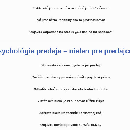
Zistíte aké jednoduché a užitočné je rátať s časom
Zažijete rôzne techniky ako neprokrastinovať
Objavíte odpovede na otázku „Čo keď sa mi nechce?“
sychológia predaja – nielen pre predajc
Spoznáte šancové myslenie pri predaji
Rozšírite si obzory pri vnímaní nákupných signálov
Odhalíte silné stránky vášho obchodného ducha
Zistíte aké hravé je vzbudzovať túžbu kúpiť
Zažijete niekoľko techník na vlastnej koži
Objavíte nové odpovede na vaše otázky