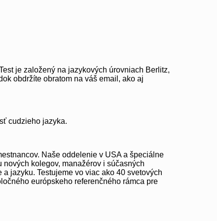
est je založený na jazykových úrovniach Berlitz,
k obdržíte obratom na váš email, ako aj
sť cudzieho jazyka.
amestnancov. Naše oddelenie v USA a špeciálne
a u nových kolegov, manažérov i súčasných
 a jazyku. Testujeme vo viac ako 40 svetových
Spoločného európskeho referenčného rámca pre