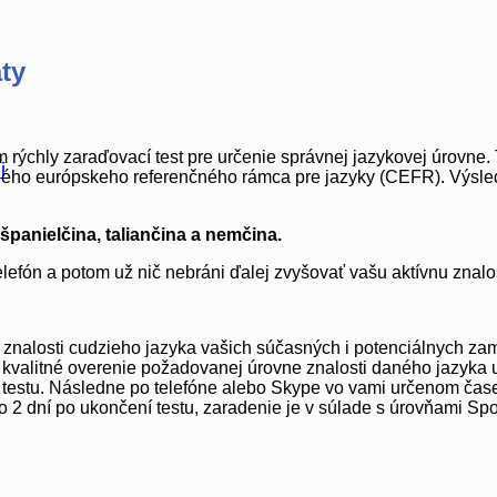
áty
chly zaraďovací test pre určenie správnej jazykovej úrovne. T
i
ného európskeho referenčného rámca pre jazyky (CEFR). Výsledo
 španielčina, taliančina a nemčina.
lefón a potom už nič nebráni ďalej zvyšovať vašu aktívnu znalo
znalosti cudzieho jazyka vašich súčasných i potenciálnych z
stia kvalitné overenie požadovanej úrovne znalosti daného jazyk
testu. Následne po telefóne alebo Skype vo vami určenom čase
o 2 dní po ukončení testu, zaradenie je v súlade s úrovňami 