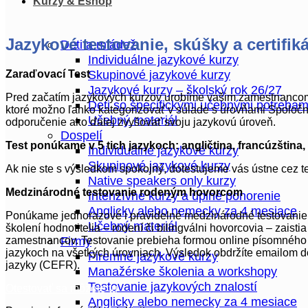
Kurzy & Eshop
Jazykové testovanie, skúšky a certifik
Deti a mládež
Individuálne jazykové kurzy
Skupinové jazykové kurzy
Zaraďovací Test
Jazykové kurzy – školský rok 26/27
Pred začatím jazykových kurzov urobíme vašim zamestnancom rý
Deti so špecifickými učebnými potrebam
ktoré možno ľahko kategorizovať v súlade s úrovňami Spoloč
Učebný materiál
odporučenie ako ďalej zvyšovať svoju jazykovú úroveň.
Dospelí
Test ponúkame v 5 tich jazykoch: angličtina, francúzština,
Individuálne jazykové kurzy
Skupinové jazykové kurzy
Ak nie ste s výsledkom spokojný, dotestujeme vás ústne cez te
Native speakers only kurzy
Medzinárodné testovanie rodeným hovorcom
Intenzívne kurzy a úplné ponorenie
Anglicky alebo nemecky za 4 mesiace
Ponúkame jednorazové i pravidelné medzinárodné testovanie 
Učebný materiál
školení hodnotitelia – rodení či bilingválni hovorcovia – zai
Firmy
zamestnancov. Testovanie prebieha formou online písomného 
jazykoch na všetkých úrovniach. Výsledok obdržíte emailom d
Firemné jazykové kurzy
jazyky (CEFR).
Manažérske školenia a workshopy
Testovanie jazykových znalostí
Otestovať sa môžete tu
Anglicky alebo nemecky za 4 mesiace