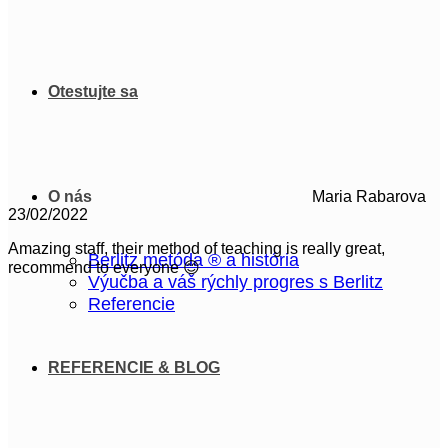
variantov.
Možnosti
si
môžete
vybrať
Otestujte sa
na
stránke
produktu.
O nás
Maria Rabarova
23/02/2022
Amazing staff, their method of teaching is really great,
Berlitz metóda ® a história
recommend to everyone 😊
Výučba a váš rýchly progres s Berlitz
Referencie
REFERENCIE & BLOG