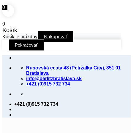
0
0
Košík
Košík je prázdny
Nakupovať
Pokračovať
Skip
to
Rusovská cesta 48 (Petržalka City), 851 01
content
Bratislava
info@berlitzbratislava.sk
+421 (0)915 732 734
+421 (0)915 732 734