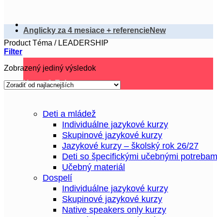
Anglicky za 4 mesiace + referencie
Product Téma
/
LEADERSHIP
Filter
Zobrazený jediný výsledok
Kurzy & Eshop
Deti a mládež
Individuálne jazykové kurzy
Skupinové jazykové kurzy
Jazykové kurzy – školský rok 26/27
Deti so špecifickými učebnými potrebam
Učebný materiál
Dospelí
Individuálne jazykové kurzy
Skupinové jazykové kurzy
Native speakers only kurzy