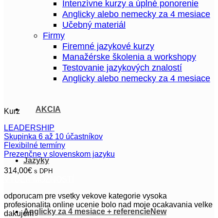
Intenzívne kurzy a úplné ponorenie
Anglicky alebo nemecky za 4 mesiace
Učebný materiál
Firmy
Firemné jazykové kurzy
Manažérske školenia a workshopy
Testovanie jazykových znalostí
Anglicky alebo nemecky za 4 mesiace
AKCIA
Kurz
LEADERSHIP
Skupinka 6 až 10 účastníkov
Flexibilné termíny
Prezenčne v slovenskom jazyku
Jazyky
314,00
€
s DPH
VÝBER MOŽNOSTÍ
Tento
odporucam pre vsetky vekove kategorie vysoka
produkt
profesionalita online ucenie bolo nad moje ocakavania velke
má
Anglicky za 4 mesiace + referencie
dakujem
viacero