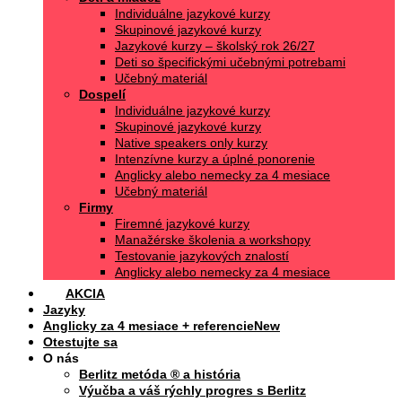
Individuálne jazykové kurzy
Skupinové jazykové kurzy
Jazykové kurzy – školský rok 26/27
Deti so špecifickými učebnými potrebami
Učebný materiál
Dospelí
Individuálne jazykové kurzy
Skupinové jazykové kurzy
Native speakers only kurzy
Intenzívne kurzy a úplné ponorenie
Anglicky alebo nemecky za 4 mesiace
Učebný materiál
Firmy
Firemné jazykové kurzy
Manažérske školenia a workshopy
Testovanie jazykových znalostí
Anglicky alebo nemecky za 4 mesiace
AKCIA
Jazyky
Anglicky za 4 mesiace + referencie
Otestujte sa
O nás
Berlitz metóda ® a história
Výučba a váš rýchly progres s Berlitz