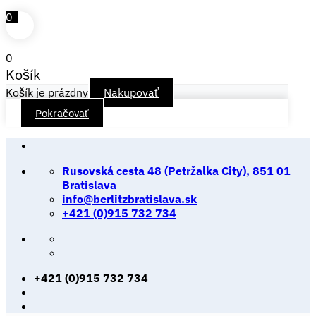
0
0
Košík
Košík je prázdny
Nakupovať
Pokračovať
Skip
to
Rusovská cesta 48 (Petržalka City), 851 01
content
Bratislava
info@berlitzbratislava.sk
+421 (0)915 732 734
+421 (0)915 732 734