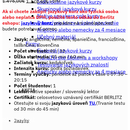
Pôvodná
Aktuálna
1.476,00
€
1.328,40
€
Individuálne jazykové kurzy
s DPH
cena
cena
Skupinové jazykové kurzy
Ak si chcete zakúpiť jazykový kurz ako fyzická osoba
bola:
je:
Native speakers only kurzy
alebo neplatca DPH, použite tento odkaz do Berlitz
1.476,00€.
1.328,40€.
Intenzívne kurzy a úplné ponorenie
eshopu:
jazykový kurz,
prípadne nám zavolajte, keď
budete potrebovať pomoc.
Anglicky alebo nemecky za 4 mesiace
Učebný materiál
Jazyk:
angličtina, nemčina, španielčina, francúzština,
Firmy
taliančina, slovenčina
Firemné jazykové kurzy
Počet
stretnutí:
40 / 30
Dĺžka stretnutia:
45 min / 60 min
Manažérske školenia a workshopy
Začiatok kurzu:
kedykoľvek
Testovanie jazykových znalostí
Intenzita kurzu:
podľa požiadaviek
Anglicky alebo nemecky za 4 mesiace
Termíny výučby:
pondelok až piatok v čase o 07:30 –
20:15
Počet študentov:
1
AKCIA
Lektor:
native speaker / slovenský lektor
Certifikát:
celosvetovo uznávaný certifikát BERLITZ
Otestujte si svoju
jazykovú úroveň
TU.
(Trvanie testu
od 30 min do 45 min)
MÁTE OTÁZKU?
Jazyky