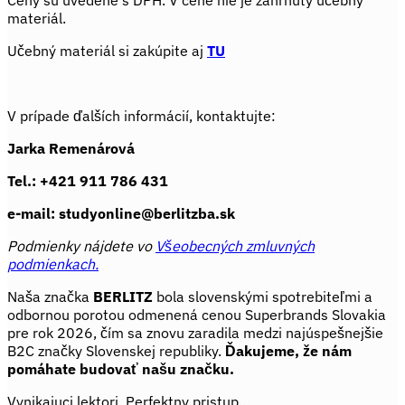
materiál.
Učebný materiál si zakúpite aj
TU
V prípade ďalších informácií, kontaktujte:
Jarka Remenárová
Tel.: +421 911 786 431
e-mail: studyonline@berlitzba.sk
Podmienky nájdete vo
Všeobecných zmluvných
podmienkach.
Naša značka
BERLITZ
bola slovenskými spotrebiteľmi a
odbornou porotou odmenená cenou Superbrands Slovakia
pre rok 2026, čím sa znovu zaradila medzi najúspešnejšie
B2C značky Slovenskej republiky.
Ďakujeme, že nám
pomáhate budovať našu značku.
Vynikajuci lektori. Perfektny pristup...