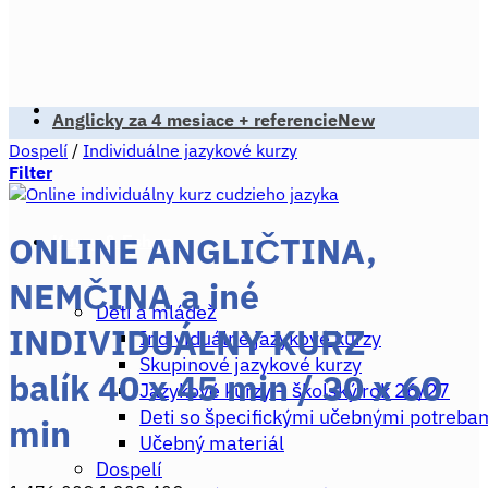
Anglicky za 4 mesiace + referencie
Dospelí
/
Individuálne jazykové kurzy
Filter
ONLINE ANGLIČTINA,
Kurzy & Eshop
NEMČINA a iné
Deti a mládež
INDIVIDUÁLNY KURZ
Individuálne jazykové kurzy
Skupinové jazykové kurzy
balík 40 x 45 min / 30 x 60
Jazykové kurzy – školský rok 26/27
Deti so špecifickými učebnými potreba
min
Učebný materiál
Dospelí