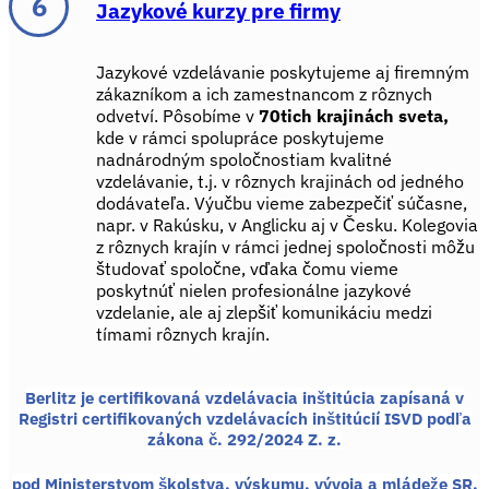
Jazykové kurzy pre firmy
Jazykové vzdelávanie poskytujeme aj firemným
zákazníkom a ich zamestnancom z rôznych
odvetví. Pôsobíme v
70tich krajinách sveta,
kde v rámci spolupráce poskytujeme
nadnárodným spoločnostiam kvalitné
vzdelávanie, t.j. v rôznych krajinách od jedného
dodávateľa. Výučbu vieme zabezpečiť súčasne,
napr. v Rakúsku, v Anglicku aj v Česku. Kolegovia
z rôznych krajín v rámci jednej spoločnosti môžu
študovať spoločne, vďaka čomu vieme
poskytnúť nielen profesionálne jazykové
vzdelanie, ale aj zlepšiť komunikáciu medzi
tímami rôznych krajín.
Berlitz je certifikovaná vzdelávacia inštitúcia zapísaná v
Registri certifikovaných vzdelávacích inštitúcií ISVD podľa
zákona č. 292/2024 Z. z.
pod Ministerstvom školstva, výskumu, vývoja a mládeže SR.