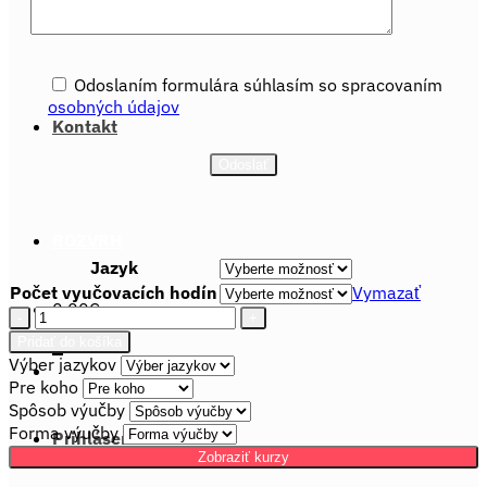
REFERENCIE & BLOG
Odoslaním formulára súhlasím so spracovaním
osobných údajov
Kontakt
ROZVRH
Jazyk
Počet vyučovacích hodín
Vymazať
0,00
€
množstvo
ONLINE
0
Pridať do košíka
ANGLIČTINA,
Výber jazykov
NEMČINA
Pre koho
a
Spôsob výučby
iné
Forma výučby
Prihlásenie
Zobraziť kurzy
INDIVIDUÁLNY