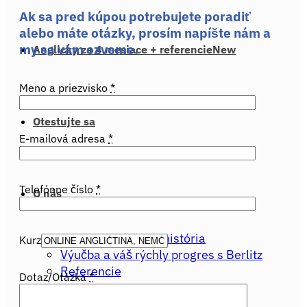
Ak sa pred kúpou potrebujete poradiť
alebo máte otázky, prosím napíšte nám a
my sa vám ozveme.
Anglicky za 4 mesiace + referencie
Meno a priezvisko
*
Otestujte sa
E-mailová adresa
*
Telefónne číslo
*
O nás
Berlitz metóda ® a história
Kurz
Výučba a váš rýchly progres s Berlitz
Referencie
Dotaz/Otázka
*