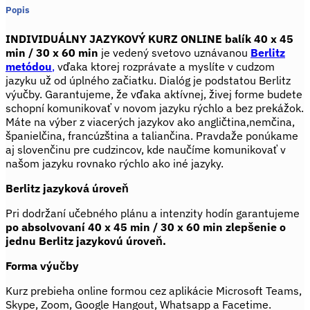
KURZ
Popis
balík
INDIVIDUÁLNY JAZYKOVÝ KURZ ONLINE balík 40 x 45
40
min / 30 x 60 min
je vedený svetovo uznávanou
Berlitz
x
metódou
,
vďaka ktorej rozprávate a myslíte v cudzom
45
jazyku už od úplného začiatku. Dialóg je podstatou Berlitz
min
výučby. Garantujeme, že vďaka aktívnej, živej forme budete
/
schopní komunikovať v novom jazyku rýchlo a bez prekážok.
30
Máte na výber z viacerých jazykov ako angličtina,nemčina,
x
španielčina, francúzština a taliančina. Pravdaže ponúkame
60
aj slovenčinu pre cudzincov, kde naučíme komunikovať v
min
našom jazyku rovnako rýchlo ako iné jazyky.
Berlitz jazyková úroveň
Pri dodržaní učebného plánu a intenzity hodín garantujeme
po absolvovaní 40 x 45 min / 30 x 60 min zlepšenie o
jednu Berlitz jazykovú úroveň.
Forma výučby
Kurz prebieha online formou cez aplikácie Microsoft Teams,
Skype, Zoom, Google Hangout, Whatsapp a Facetime.