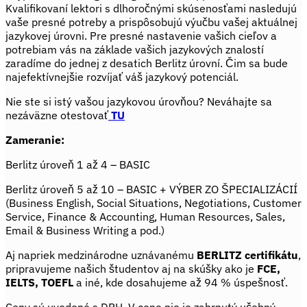
Kvalifikovaní lektori s dlhoročnými skúsenosťami nasledujú
vaše presné potreby a prispôsobujú výučbu vašej aktuálnej
jazykovej úrovni. Pre presné nastavenie vašich cieľov a
potrebiam vás na základe vašich jazykových znalostí
zaradíme do jednej z desatich Berlitz úrovní. Čim sa bude
najefektívnejšie rozvíjať váš jazykový potenciál.
Nie ste si istý vašou jazykovou úrovňou? Neváhajte sa
nezáväzne otestovať
TU
Zameranie:
Berlitz úroveň 1 až 4 – BASIC
Berlitz úroveň 5 až 10 – BASIC + VÝBER ZO ŠPECIALIZÁCIÍ
(Business English, Social Situations, Negotiations, Customer
Service, Finance & Accounting, Human Resources, Sales,
Email & Business Writing a pod.)
Aj napriek medzinárodne uznávanému
BERLITZ certifikátu
,
pripravujeme našich študentov aj na skúšky ako je
FCE,
IELTS, TOEFL
a iné, kde dosahujeme až 94 % úspešnosť.
Ceny sú uvedené s DPH. V cene nie je zahrnutý učebný