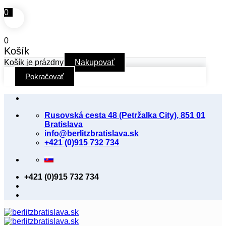
0
0
Košík
Košík je prázdny
Nakupovať
Pokračovať
Skip
to
Rusovská cesta 48 (Petržalka City), 851 01
content
Bratislava
info@berlitzbratislava.sk
+421 (0)915 732 734
+421 (0)915 732 734