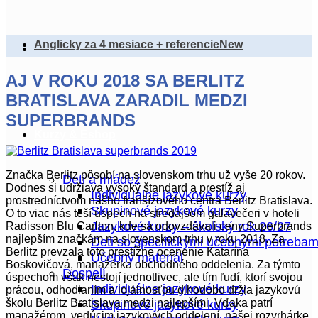
Anglicky za 4 mesiace + referencie
AJ V ROKU 2018 SA BERLITZ
BRATISLAVA ZARADIL MEDZI
SUPERBRANDS
Kurzy & Eshop
Značka Berlitz pôsobí na slovenskom trhu už vyše 20 rokov.
Deti a mládež
Dodnes si udržiava vysoký štandard a prestíž aj
Individuálne jazykové kurzy
prostredníctvom nášho franšízového centra Berlitz Bratislava.
Skupinové jazykové kurzy
O to viac nás teší úspech na stredajšom galavečeri v hoteli
Jazykové kurzy – školský rok 26/27
Radisson Blu Carlton, kde sa odovzdávali ceny Superbrands
najlepším značkám na slovenskom trhu v roku 2018. Za
Deti so špecifickými učebnými potrebam
Berlitz prevzala toto prestížne ocenenie Katarína
Učebný materiál
Boskovičová, manažérka obchodného oddelenia. Za týmto
Dospelí
úspechom však nestojí jednotlivec, ale tím ľudí, ktorí svojou
Individuálne jazykové kurzy
prácou, odhodlaním a lojálnosťou dlhodobo držia jazykovú
školu Berlitz Bratislava medzi najlepšími. Vďaka patrí
Skupinové jazykové kurzy
manažérom, vedúcim jazykových oddelení, našej rozvrhárke