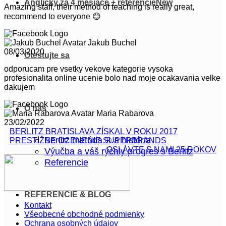
Anglicky za 4 mesiace + referencie
Amazing staff, their method of teaching is really great,
recommend to everyone 😊
Jakub Buchel
08/03/2020
Otestujte sa
odporucam pre vsetky vekove kategorie vysoka
profesionalita online ucenie bolo nad moje ocakavania velke
dakujem
O nás
Maria Rabarova
23/02/2022
BERLITZ BRATISLAVA ZÍSKAL V ROKU 2017
Berlitz metóda ® a história
PRESTÍŽNE OCENENIE SUPERBRANDS
OSLÁVTE S NAMI 25 ROKOV
Výučba a váš rýchly progres s Berlitz
Referencie
REFERENCIE & BLOG
Kontakt
Všeobecné obchodné podmienky
Ochrana osobných údajov