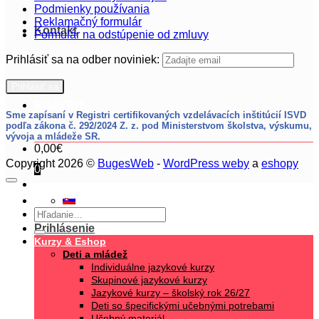
Podmienky používania
Reklamačný formulár
Kontakt
Formulár na odstúpenie od zmluvy
Prihlásiť sa na odber noviniek:
ROZVRH
Sme zapísaní v Registri certifikovaných vzdelávacích inštitúcií ISVD
podľa zákona č. 292/2024 Z. z.
pod Ministerstvom školstva, výskumu,
vývoja a mládeže SR.
0,00
€
Copyright 2026 ©
BugesWeb
-
WordPress weby
a
eshopy
0
Hľadať:
Prihlásenie
Kurzy & Eshop
Deti a mládež
Individuálne jazykové kurzy
Skupinové jazykové kurzy
Jazykové kurzy – školský rok 26/27
Deti so špecifickými učebnými potrebami
Učebný materiál