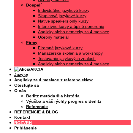
Dospelí
Individuálne jazykové kurzy
Skupinové jazykové kurzy
Native speakers only kurzy
Intenzívne kurzy a úplné ponorenie
Anglicky alebo nemecky za 4 mesiace
Učebný materiál
Firmy
Firemné jazykové kurzy
Manažérske školenia a workshopy
Testovanie jazykových znalostí
Anglicky alebo nemecky za 4 mesiace
AKCIA
Jazyky
Anglicky za 4 mesiace + referencie
Otestujte sa
O nás
Berlitz metóda ® a história
Výučba a váš rýchly progres s Berlitz
Referencie
REFERENCIE & BLOG
Kontakt
ROZVRH
Prihlásenie