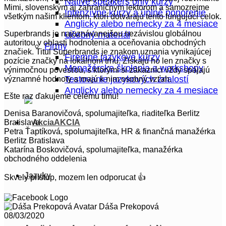
Native speakers only kurzy
Mimi, slovenským aj zahraničným lektorom a samozrejme
Intenzívne kurzy a úplné ponorenie
všetkým našim klientom, ktorí dotvárajú tento fungujúci celok.
Anglicky alebo nemecky za 4 mesiace
Superbrands je najuznávanejšou nezávislou globálnou
Učebný materiál
autoritou v oblasti hodnotenia a oceňovania obchodných
Firmy
značiek. Titul Superbrands je znakom uznania vynikajúcej
Firemné jazykové kurzy
pozície značky na lokálnom trhu. Získajú ho len značky s
Manažérske školenia a workshopy
výnimočnou povesťou, s ktorými si zákazníci vždy spájajú
Testovanie jazykových znalostí
významné hodnoty a majú k nim osobný vzťah.
Anglicky alebo nemecky za 4 mesiace
Ešte raz ďakujeme celému tímu!
Denisa Baranovičová, spolumajiteľka, riaditeľka Berlitz
Bratislava
AKCIA
Petra Ťaptíková, spolumajiteľka, HR & finančná manažérka
Berlitz Bratislava
Katarína Boskovičová, spolumajiteľka, manažérka
obchodného oddelenia
Jazyky
Skvely pristup, mozem len odporucat 👍
Dáša Prekopová
08/03/2020