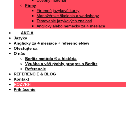
Učebný materiál
Firmy
Firemné jazykové kurzy
Manažérske školenia a workshopy
Testovanie jazykových znalostí
Anglicky alebo nemecky za 4 mesiace
AKCIA
Jazyky
Anglicky za 4 mesiace + referencie
Otestujte sa
O nás
Berlitz metóda ® a história
Výučba a váš rýchly progres s Berlitz
Referencie
REFERENCIE & BLOG
Kontakt
ROZVRH
Prihlásenie