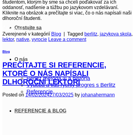
študentom, ktorým by sme sa chceli poďakovať za ich
oddanosť, nadšenie a túžbu po jazykovom vzdelávaní.
Kliknite na obrázok a prečítajte si viac, čo o nás napísali naši
dlhoroční študenti.
Otestujte sa
Čítať viac
→
Zverejnené v kategórií
Blog
|
Tagged
berlitz
,
jazykova skola
,
lektor
,
native
,
vyrocie
Leave a comment
Blog
O nás
PREČÍTAJTE SI REFERENCIE,
KTORÉ O NÁS NAPÍSALI
Berlitz metóda ® a história
DLHOROČNÍ LEKTORI
Výučba a váš rýchly progres s Berlitz
Referencie
Posted on
14/02/2024
27/03/2025
by
johanahermann
REFERENCIE & BLOG