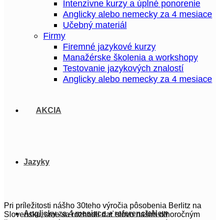
Intenzívne kurzy a úplné ponorenie
Anglicky alebo nemecky za 4 mesiace
Učebný materiál
Firmy
Firemné jazykové kurzy
Manažérske školenia a workshopy
Testovanie jazykových znalostí
Anglicky alebo nemecky za 4 mesiace
AKCIA
Jazyky
Pri príležitosti nášho 30teho výročia pôsobenia Berlitz na
Anglicky za 4 mesiace + referencie
Slovensku, sme sa rozhodli dať slovo našim dlhoročným