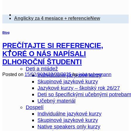
Anglicky za 4 mesiace + referencie
Blog
PREČÍTAJTE SI REFERENCIE,
Kurzy & Eshop
KTORÉ O NÁS NAPÍSALI
DLHOROČNÍ ŠTUDENTI
Deti a mládež
Posted on
15/02/2024
22/03/2025
by
johanahermann
Individuálne jazykové kurzy
Skupinové jazykové kurzy
Jazykové kurzy – školský rok 26/27
Deti so špecifickými učebnými potrebam
Učebný materiál
Dospelí
Individuálne jazykové kurzy
Skupinové jazykové kurzy
Native speakers only kurzy