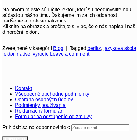
Na prvom mieste sú určite lektori, ktorí sú neodmysliteľnou
súčasťou nášho tímu. Ďakujeme im za ich oddanosť,
nadšenie a profesionalizmus.
Kliknite na obrázok a prečítajte si viac, čo o nás napísali naši
dlhoroční lektori.
Čítať viac
→
Zverejnené v kategórií
Blog
|
Tagged
berlitz
,
jazykova skola
,
lektor
,
native
,
vyrocie
Leave a comment
Kontakt
Všeobecné obchodné podmienky
Ochrana osobných údajov
Podmienky používania
Reklamačný formulár
Formulár na odstúpenie od zmluvy
Prihlásiť sa na odber noviniek: