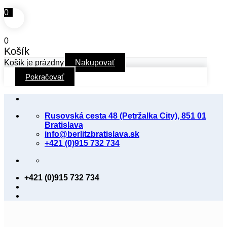
0
0
Košík
Košík je prázdny
Nakupovať
Pokračovať
Skip
to
Rusovská cesta 48 (Petržalka City), 851 01
content
Bratislava
info@berlitzbratislava.sk
+421 (0)915 732 734
+421 (0)915 732 734