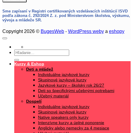
Sme zapísaní v Registri certifikovaných vzdelávacích inštitúcií ISVD
podľa zákona č. 292/2024 Z. z.
pod Ministerstvom školstva, výskumu,
vývoja a mládeže SR.
Copyright 2026 ©
BugesWeb
-
WordPress weby
a
eshopy
Hľadať:
Kurzy & Eshop
Deti a mládež
Individuálne jazykové kurzy
Skupinové jazykové kurzy
Jazykové kurzy – školský rok 26/27
Deti so špecifickými učebnými potrebami
Učebný materiál
Dospelí
Individuálne jazykové kurzy
Skupinové jazykové kurzy
Native speakers only kurzy
Intenzívne kurzy a úplné ponorenie
Anglicky alebo nemecky za 4 mesiace