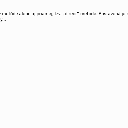
itz metóde alebo aj priamej, tzv. „direct“ metóde. Postavená je
ky…