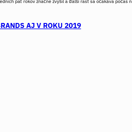
sledních päť rokov značne zvýšil a ďalší rast sa očakáva počas 
RANDS AJ V ROKU 2019