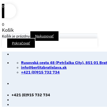
0
0
Košík
Košík je prázdny
Nakupovať
Pokračovať
Skip
to
Rusovská cesta 48 (Petržalka City), 851 01 Brat
content
info@berlitzbratislava.sk
+421 (0)915 732 734
+421 (0)915 732 734